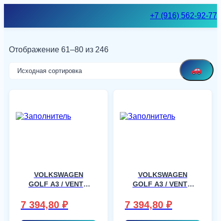
Skip
+7 (916) 562-92-77
to
content
Отображение 61–80 из 246
VOLKSWAGEN
VOLKSWAGEN
GOLF A3 / VENTO
GOLF A3 / VENTO
4LIM,5T, шт
4LIM,5T, шт
7 394,80
₽
7 394,80
₽