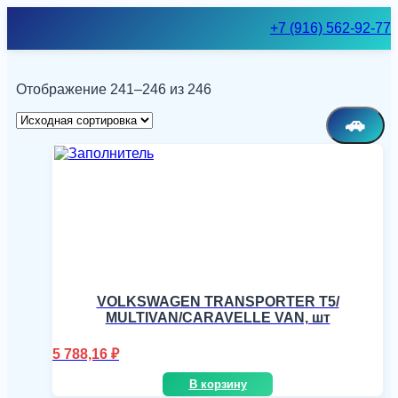
Skip
+7 (916) 562-92-77
to
content
Отображение 241–246 из 246
🚗
VOLKSWAGEN TRANSPORTER T5/
MULTIVAN/CARAVELLE VAN, шт
5 788,16
₽
В корзину