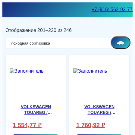
Skip
+7 (916) 562-92-77
to
content
Отображение 201–220 из 246
🚗
VOLKSWAGEN
VOLKSWAGEN
TOUAREG /
TOUAREG /
PORSCHE
PORSCHE
CAYENNE 5RGR
CAYENNE 5RGR
1 554,77
₽
1 760,92
₽
03/03-, шт
03/03-, шт