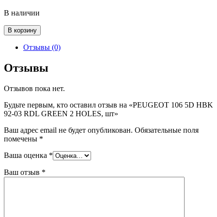
В наличии
Количество
В корзину
товара
PEUGEOT
Отзывы (0)
106
5D
Отзывы
HBK
92-
Отзывов пока нет.
03
RDL
Будьте первым, кто оставил отзыв на «PEUGEOT 106 5D HBK
GREEN
92-03 RDL GREEN 2 HOLES, шт»
2
HOLES,
Ваш адрес email не будет опубликован.
Обязательные поля
шт
помечены
*
Ваша оценка
*
Ваш отзыв
*