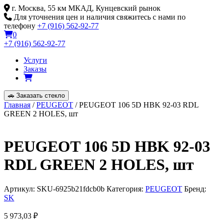
Skip
г. Москва, 55 км МКАД, Кунцевский рынок
to
Для уточнения цен и наличия свяжитесь с нами по
content
телефону
+7 (916) 562-92-77
0
+7 (916) 562-92-77
Услуги
Заказы
🚗
Заказать стекло
Главная
/
PEUGEOT
/ PEUGEOT 106 5D HBK 92-03 RDL
GREEN 2 HOLES, шт
PEUGEOT 106 5D HBK 92-03
RDL GREEN 2 HOLES, шт
Артикул:
SKU-6925b21fdcb0b
Категория:
PEUGEOT
Бренд:
SK
5 973,03
₽