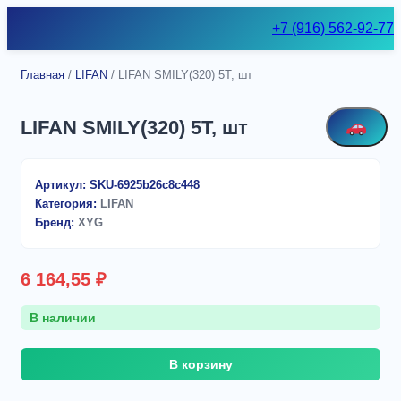
Skip
+7 (916) 562-92-77
to
content
Главная
/
LIFAN
/ LIFAN SMILY(320) 5T, шт
LIFAN SMILY(320) 5T, шт
Артикул:
SKU-6925b26c8c448
Категория:
LIFAN
Бренд:
XYG
6 164,55
₽
В наличии
Количество
В корзину
товара
LIFAN