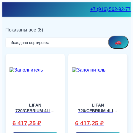
Skip
+7 (916) 562-92-77
to
content
Показаны все (8)
LIFAN
LIFAN
720/CEBRIUM 4LIM,
720/CEBRIUM 4LIM,
шт
шт
6 417,25
₽
6 417,25
₽