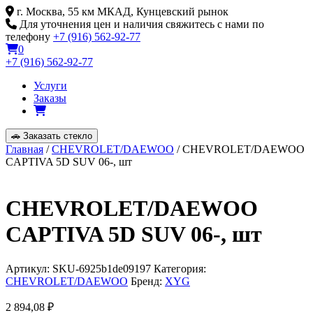
Skip
г. Москва, 55 км МКАД, Кунцевский рынок
to
Для уточнения цен и наличия свяжитесь с нами по
content
телефону
+7 (916) 562-92-77
0
+7 (916) 562-92-77
Услуги
Заказы
🚗
Заказать стекло
Главная
/
CHEVROLET/DAEWOO
/ CHEVROLET/DAEWOO
CAPTIVA 5D SUV 06-, шт
CHEVROLET/DAEWOO
CAPTIVA 5D SUV 06-, шт
Артикул:
SKU-6925b1de09197
Категория:
CHEVROLET/DAEWOO
Бренд:
XYG
2 894,08
₽