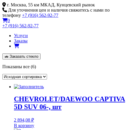
Skip
г. Москва, 55 км МКАД, Кунцевский рынок
to
Для уточнения цен и наличия свяжитесь с нами по
content
телефону
+7 (916) 562-92-77
0
+7 (916) 562-92-77
Услуги
Заказы
🚗
Заказать стекло
Показаны все (6)
CHEVROLET/DAEWOO CAPTIVA
5D SUV 06-, шт
2 894,08
₽
В корзину