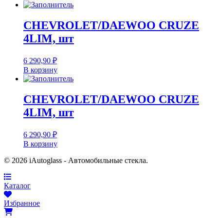
CHEVROLET/DAEWOO CRUZE
4LIM, шт
6 290,90
₽
В корзину
CHEVROLET/DAEWOO CRUZE
4LIM, шт
6 290,90
₽
В корзину
© 2026 iAutoglass - Автомобильные стекла.
Каталог
Избранное