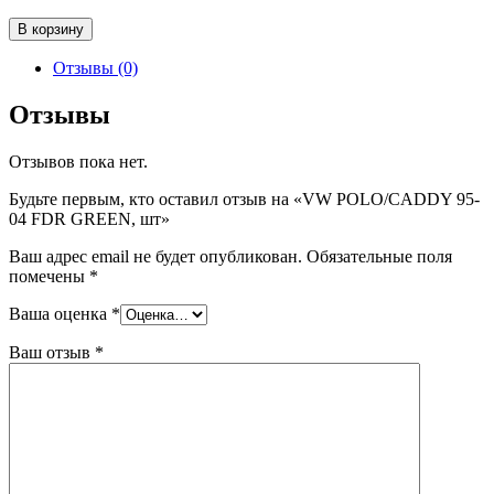
Количество
В корзину
товара
VW
Отзывы (0)
POLO/CADDY
95-
Отзывы
04
FDR
Отзывов пока нет.
GREEN,
шт
Будьте первым, кто оставил отзыв на «VW POLO/CADDY 95-
04 FDR GREEN, шт»
Ваш адрес email не будет опубликован.
Обязательные поля
помечены
*
Ваша оценка
*
Ваш отзыв
*