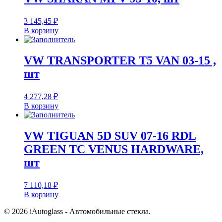
3 145,45
₽
В корзину
VW TRANSPORTER T5 VAN 03-15 ,
шт
4 277,28
₽
В корзину
VW TIGUAN 5D SUV 07-16 RDL
GREEN TC VENUS HARDWARE,
шт
7 110,18
₽
В корзину
© 2026 iAutoglass - Автомобильные стекла.