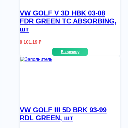
VW GOLF V 3D HBK 03-08
FDR GREEN TC ABSORBING,
шт
9 101,19
₽
В корзину
VW GOLF III 5D BRK 93-99
RDL GREEN, шт