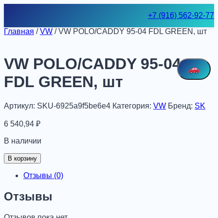
Skip
+7 (916) 562-92-77
to
content
Главная
/
VW
/ VW POLO/CADDY 95-04 FDL GREEN, шт
VW POLO/CADDY 95-04
FDL GREEN, шт
Артикул:
SKU-6925a9f5be6e4
Категория:
VW
Бренд:
SK
6 540,94
₽
В наличии
Количество
В корзину
товара
VW
Отзывы (0)
POLO/CADDY
95-
Отзывы
04
FDL
Отзывов пока нет.