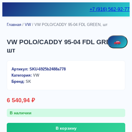
Skip
+7 (916) 562-92-77
to
content
Главная
/
VW
/ VW POLO/CADDY 95-04 FDL GREEN, шт
VW POLO/CADDY 95-04 FDL GREEN,
шт
Артикул:
SKU-6925b2488a778
Категория:
VW
Бренд:
SK
6 540,94
₽
В наличии
Количество
В корзину
товара