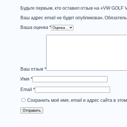
08
Будьте первым, кто оставил отзыв на «VW GOL
FDR
GREEN
Ваш адрес email не будет опубликован.
Обязател
TC
ABSORBING,
Ваша оценка
*
шт
Ваш отзыв
*
Имя
*
Email
*
Сохранить моё имя, email и адрес сайта в эт