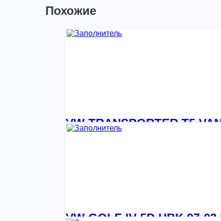
Похожие
VW TRANSPORTER T5 VAN 0
2 516,36
₽
VW GOLF IV 5D HBK 97-0