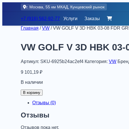
Skip
г. Москва, 55 км МКАД, Кунцевский рынок
to
content
+7 (916) 562-92-77
Услуги
Заказы
Главная
/
VW
/ VW GOLF V 3D HBK 03-08 FDR G
VW GOLF V 3D HBK 03-
Артикул:
SKU-6925b24ac2ef4
Категория:
VW
Брен
9 101,19
₽
В наличии
Количество
В корзину
товара
VW
Отзывы (0)
GOLF
V
Отзывы
3D
HBK
Отзывов пока нет.
03-