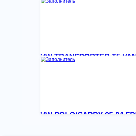
6 256,32
₽
VW TRANSPORTER T5 VAN 0
4 277,28
₽
VW POLO/CADDY 95-04 FD
6 540,94
₽