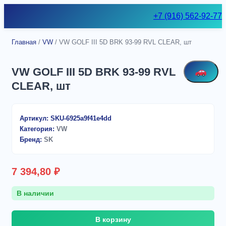
Skip
+7 (916) 562-92-77
to
content
Главная
/
VW
/ VW GOLF III 5D BRK 93-99 RVL CLEAR, шт
VW GOLF III 5D BRK 93-99 RVL
CLEAR, шт
Артикул:
SKU-6925a9f41e4dd
Категория:
VW
Бренд:
SK
7 394,80
₽
В наличии
Количество
В корзину
товара