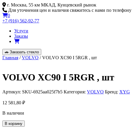
Skip
г. Москва, 55 км МКАД, Кунцевский рынок
to
Для уточнения цен и наличия свяжитесь с нами по телефону
content
0
+7 (916) 562-92-77
Услуги
Заказы
🚗
Заказать стекло
Главная
/
VOLVO
/ VOLVO XC90 I 5RGR , шт
VOLVO XC90 I 5RGR , шт
Артикул:
SKU-6925aa025f7b5
Категория:
VOLVO
Бренд:
XYG
12 581,80
₽
В наличии
Количество
В корзину
товара