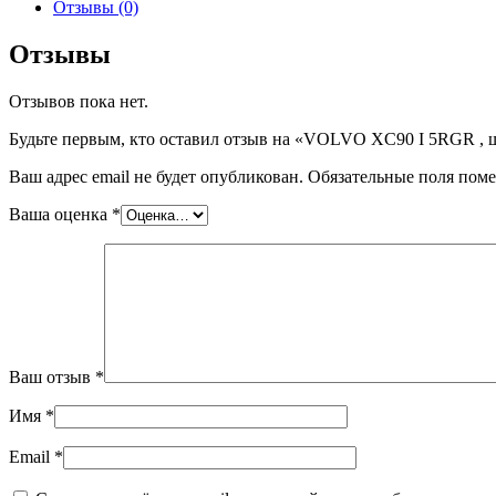
VOLVO
Отзывы (0)
XC90
I
Отзывы
5RGR
,
Отзывов пока нет.
шт
Будьте первым, кто оставил отзыв на «VOLVO XC90 I 5RGR , 
Ваш адрес email не будет опубликован.
Обязательные поля пом
Ваша оценка
*
Ваш отзыв
*
Имя
*
Email
*