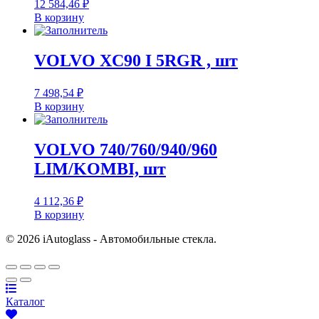
12 584,46
₽
В корзину
VOLVO XC90 I 5RGR , шт
7 498,54
₽
В корзину
VOLVO 740/760/940/960
LIM/KOMBI, шт
4 112,36
₽
В корзину
© 2026 iAutoglass - Автомобильные стекла.
Каталог