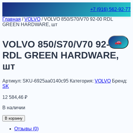
Skip
+7 (916) 562-92-77
to
content
Главная
/
VOLVO
/ VOLVO 850/S70/V70 92-00 RDL
GREEN HARDWARE, шт
VOLVO 850/S70/V70 92-00
RDL GREEN HARDWARE,
шт
Артикул:
SKU-6925aa0140c95
Категория:
VOLVO
Бренд:
SK
12 584,46
₽
В наличии
Количество
В корзину
товара
VOLVO
Отзывы (0)