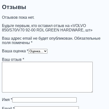
850/S70/V70
92-
Отзывы
00
RDL
Отзывов пока нет.
GREEN
HARDWARE,
Будьте первым, кто оставил отзыв на «VOLVO
шт
850/S70/V70 92-00 RDL GREEN HARDWARE, шт»
Ваш адрес email не будет опубликован.
Обязательные
поля помечены
*
Ваша оценка
*
Ваш отзыв
*
Имя
*
Email
*