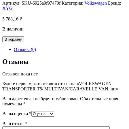
Артикул:
SKU-6925a9f97470f
Категория:
Volkswagen
Бренд:
XYG
5 788,16
₽
В наличии
Количество
В корзину
товара
VOLKSWAGEN
Отзывы (0)
TRANSPORTER
T5/
Отзывы
MULTIVAN/CARAVELLE
VAN,
Отзывов пока нет.
шт
Будьте первым, кто оставил отзыв на «VOLKSWAGEN
TRANSPORTER T5/ MULTIVAN/CARAVELLE VAN, шт»
Ваш адрес email не будет опубликован.
Обязательные поля
помечены
*
Ваша оценка
*
Ваш отзыв
*