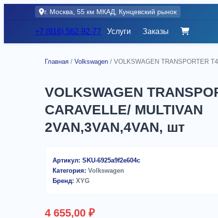
Skip
г. Москва, 55 км МКАД, Кунцевский рынок
to
content
+7 (916) 562-92-77
Услуги
Заказы
Главная
/
Volkswagen
/ VOLKSWAGEN TRANSPORTER T4/ 
VOLKSWAGEN TRANSPOR
CARAVELLE/ MULTIVAN
2VAN,3VAN,4VAN, шт
Артикул:
SKU-6925a9f2e604c
Категория:
Volkswagen
Бренд:
XYG
4 655,00
₽