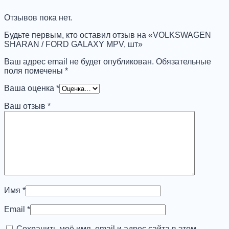
FORD
GALAXY
Отзывов пока нет.
MPV,
шт
Будьте первым, кто оставил отзыв на «VOLKSWAGEN
SHARAN / FORD GALAXY MPV, шт»
Ваш адрес email не будет опубликован.
Обязательные
поля помечены
*
Ваша оценка
*
Ваш отзыв
*
Имя
*
Email
*
Сохранить моё имя, email и адрес сайта в этом