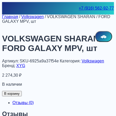
Skip
+7 (916) 562-92-77
to
content
Главная
/
Volkswagen
/ VOLKSWAGEN SHARAN / FORD
GALAXY MPV, шт
🚗
VOLKSWAGEN SHARAN /
FORD GALAXY MPV, шт
Артикул:
SKU-6925a9a37f54e
Категория:
Volkswagen
Бренд:
XYG
2 274,30
₽
В наличии
Количество
В корзину
товара
VOLKSWAGEN
Отзывы (0)
SHARAN
/
Отзывы