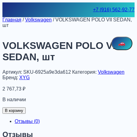
Skip
+7 (916) 562-92-77
to
content
Главная
/
Volkswagen
/ VOLKSWAGEN POLO VII SEDAN,
шт
VOLKSWAGEN POLO VII
SEDAN, шт
Артикул:
SKU-6925a9e3da612
Категория:
Volkswagen
Бренд:
XYG
2 767,73
₽
В наличии
Количество
В корзину
товара
VOLKSWAGEN
Отзывы (0)
POLO
VII
Отзывы