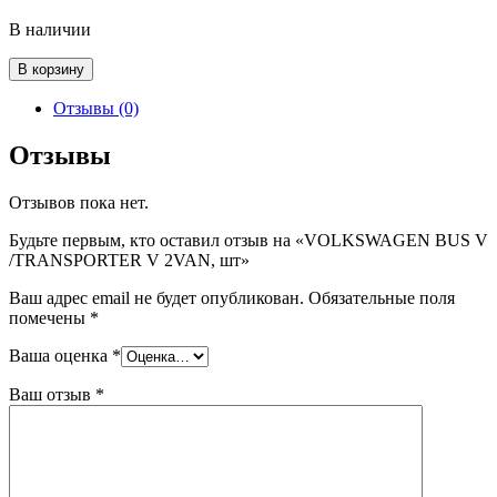
В наличии
Количество
В корзину
товара
VOLKSWAGEN
Отзывы (0)
BUS
V
Отзывы
/TRANSPORTER
V
Отзывов пока нет.
2VAN,
шт
Будьте первым, кто оставил отзыв на «VOLKSWAGEN BUS V
/TRANSPORTER V 2VAN, шт»
Ваш адрес email не будет опубликован.
Обязательные поля
помечены
*
Ваша оценка
*
Ваш отзыв
*