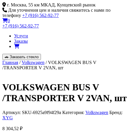
Skip
г. Москва, 55 км МКАД, Кунцевский рынок
to
Для уточнения цен и наличия свяжитесь с нами по
content
телефону
+7 (916) 562-92-77
0
+7 (916) 562-92-77
Услуги
Заказы
🚗
Заказать стекло
Главная
/
Volkswagen
/ VOLKSWAGEN BUS V
/TRANSPORTER V 2VAN, шт
VOLKSWAGEN BUS V
/TRANSPORTER V 2VAN, шт
Артикул:
SKU-6925a9f94f29a
Категория:
Volkswagen
Бренд:
XYG
8 304,52
₽