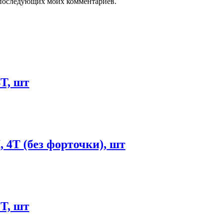
ля последующих моих комментариев.
T, шт
4T (без форточки), шт
T, шт