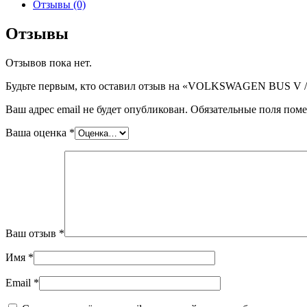
VOLKSWAGEN
Отзывы (0)
BUS
V
Отзывы
/TRANS
(MULTIVAN)
Отзывов пока нет.
4VAN
,
Будьте первым, кто оставил отзыв на «VOLKSWAGEN BUS V
шт
Ваш адрес email не будет опубликован.
Обязательные поля пом
Ваша оценка
*
Ваш отзыв
*
Имя
*
Email
*