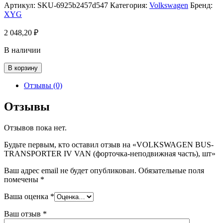
Артикул:
SKU-6925b2457d547
Категория:
Volkswagen
Бренд:
XYG
2 048,20
₽
В наличии
Количество
В корзину
товара
VOLKSWAGEN
Отзывы (0)
BUS-
TRANSPORTER
Отзывы
IV
VAN
Отзывов пока нет.
(форточка-
неподвижная
Будьте первым, кто оставил отзыв на «VOLKSWAGEN BUS-
часть),
TRANSPORTER IV VAN (форточка-неподвижная часть), шт»
шт
Ваш адрес email не будет опубликован.
Обязательные поля
помечены
*
Ваша оценка
*
Ваш отзыв
*