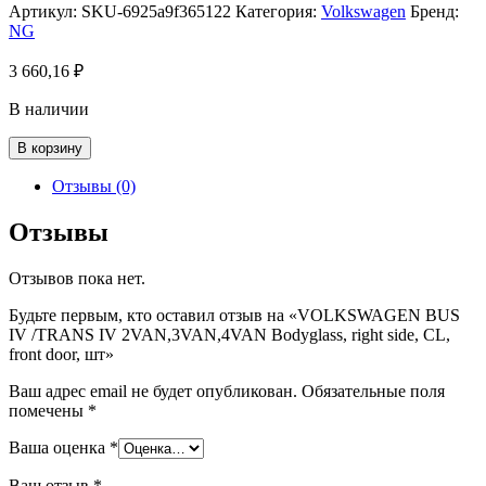
Артикул:
SKU-6925a9f365122
Категория:
Volkswagen
Бренд:
NG
3 660,16
₽
В наличии
Количество
В корзину
товара
VOLKSWAGEN
Отзывы (0)
BUS
IV
Отзывы
/TRANS
IV
Отзывов пока нет.
2VAN,3VAN,4VAN
Bodyglass,
Будьте первым, кто оставил отзыв на «VOLKSWAGEN BUS
right
IV /TRANS IV 2VAN,3VAN,4VAN Bodyglass, right side, CL,
side,
front door, шт»
CL,
front
Ваш адрес email не будет опубликован.
Обязательные поля
door,
помечены
*
шт
Ваша оценка
*
Ваш отзыв
*