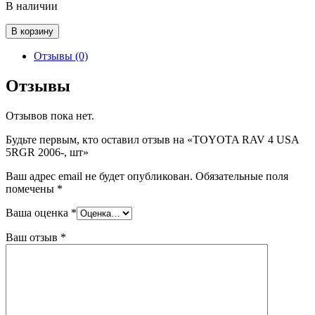
В наличии
Количество
В корзину
товара
TOYOTA
Отзывы (0)
RAV
4
Отзывы
USA
5RGR
Отзывов пока нет.
2006-,
шт
Будьте первым, кто оставил отзыв на «TOYOTA RAV 4 USA
5RGR 2006-, шт»
Ваш адрес email не будет опубликован.
Обязательные поля
помечены
*
Ваша оценка
*
Ваш отзыв
*