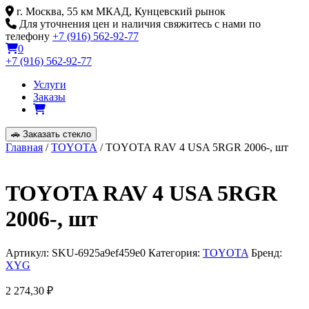
Skip
г. Москва, 55 км МКАД, Кунцевский рынок
to
Для уточнения цен и наличия свяжитесь с нами по
content
телефону
+7 (916) 562-92-77
0
+7 (916) 562-92-77
Услуги
Заказы
🚗
Заказать стекло
Главная
/
TOYOTA
/ TOYOTA RAV 4 USA 5RGR 2006-, шт
TOYOTA RAV 4 USA 5RGR
2006-, шт
Артикул:
SKU-6925a9ef459e0
Категория:
TOYOTA
Бренд:
XYG
2 274,30
₽