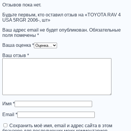
5RGR
Отзывов пока нет.
2006-,
шт
Будьте первым, кто оставил отзыв на «TOYOTA RAV 4
USA 5RGR 2006-, шт»
Ваш адрес email не будет опубликован.
Обязательные
поля помечены
*
Ваша оценка
*
Ваш отзыв
*
Имя
*
Email
*
Сохранить моё имя, email и адрес сайта в этом
браузере для последующих моих комментариев.