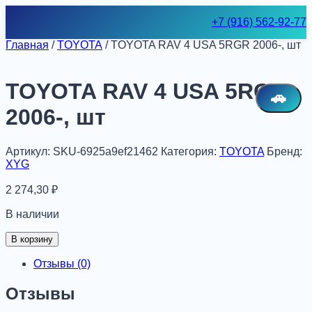
Skip
+7 (916) 562-92-77
to
content
Главная
/
TOYOTA
/ TOYOTA RAV 4 USA 5RGR 2006-, шт
TOYOTA RAV 4 USA 5RGR
🚗
2006-, шт
Артикул:
SKU-6925a9ef21462
Категория:
TOYOTA
Бренд:
XYG
2 274,30
₽
В наличии
Количество
В корзину
товара
TOYOTA
Отзывы (0)
RAV
4
Отзывы
USA