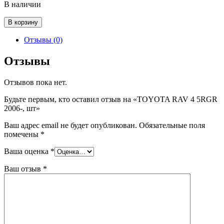
В наличии
Количество
В корзину
товара
TOYOTA
Отзывы (0)
RAV
4
Отзывы
5RGR
2006-,
Отзывов пока нет.
шт
Будьте первым, кто оставил отзыв на «TOYOTA RAV 4 5RGR
2006-, шт»
Ваш адрес email не будет опубликован.
Обязательные поля
помечены
*
Ваша оценка
*
Ваш отзыв
*