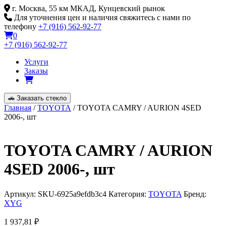
Skip
г. Москва, 55 км МКАД, Кунцевский рынок
to
Для уточнения цен и наличия свяжитесь с нами по
content
телефону
+7 (916) 562-92-77
0
+7 (916) 562-92-77
Услуги
Заказы
🚗
Заказать стекло
Главная
/
TOYOTA
/ TOYOTA CAMRY / AURION 4SED
2006-, шт
TOYOTA CAMRY / AURION
4SED 2006-, шт
Артикул:
SKU-6925a9efdb3c4
Категория:
TOYOTA
Бренд:
XYG
1 937,81
₽