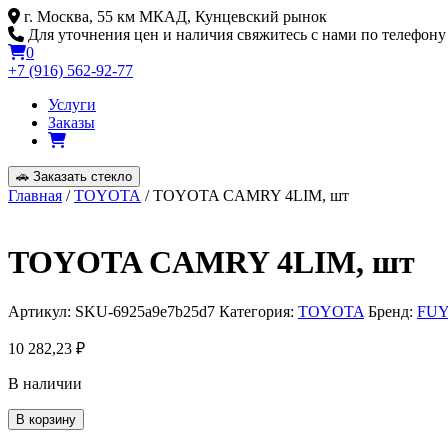
Skip
г. Москва, 55 км МКАД, Кунцевский рынок
to
Для уточнения цен и наличия свяжитесь с нами по телефону
content
0
+7 (916) 562-92-77
Услуги
Заказы
🚗
Заказать стекло
Главная
/
TOYOTA
/ TOYOTA CAMRY 4LIM, шт
TOYOTA CAMRY 4LIM, шт
Артикул:
SKU-6925a9e7b25d7
Категория:
TOYOTA
Бренд:
FU
10 282,23
₽
В наличии
Количество
В корзину
товара