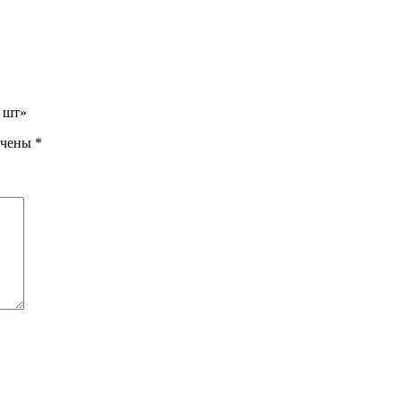
 шт»
ечены
*