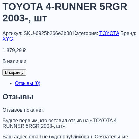
TOYOTA 4-RUNNER 5RGR
2003-, шт
Артикул:
SKU-6925b266e3b38
Категория:
TOYOTA
Бренд:
XYG
1 879,29
₽
В наличии
Количество
В корзину
товара
TOYOTA
Отзывы (0)
4-
RUNNER
Отзывы
5RGR
2003-,
Отзывов пока нет.
шт
Будьте первым, кто оставил отзыв на «TOYOTA 4-
RUNNER 5RGR 2003-, шт»
Ваш адрес email не будет опубликован.
Обязательные