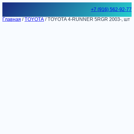
Skip
+7 (916) 562-92-77
to
content
Главная
/
TOYOTA
/ TOYOTA 4-RUNNER 5RGR 2003-, шт