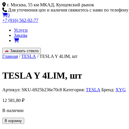
Skip
г. Москва, 55 км МКАД, Кунцевский рынок
to
Для уточнения цен и наличия свяжитесь с нами по телефону
content
0
+7 (916) 562-92-77
Услуги
Заказы
Заказать стекло
Главная
/
TESLA
/ TESLA Y 4LIM, шт
TESLA Y 4LIM, шт
Артикул:
SKU-6925b236e70c8
Категория:
TESLA
Бренд:
XYG
12 581,80
₽
В наличии
Количество
В корзину
товара