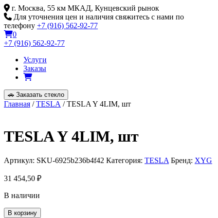
Skip
г. Москва, 55 км МКАД, Кунцевский рынок
to
Для уточнения цен и наличия свяжитесь с нами по
content
телефону
+7 (916) 562-92-77
0
+7 (916) 562-92-77
Услуги
Заказы
🚗
Заказать стекло
Главная
/
TESLA
/ TESLA Y 4LIM, шт
TESLA Y 4LIM, шт
Артикул:
SKU-6925b236b4f42
Категория:
TESLA
Бренд:
XYG
31 454,50
₽
В наличии
Количество
В корзину