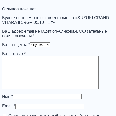
II
5RGR
Отзывов пока нет.
05/10-,
шт
Будьте первым, кто оставил отзыв на «SUZUKI GRAND
VITARA II 5RGR 05/10-, шт»
Ваш адрес email не будет опубликован.
Обязательные
поля помечены
*
Ваша оценка
*
Ваш отзыв
*
Имя
*
Email
*
Сохранить моё имя, email и адрес сайта в этом