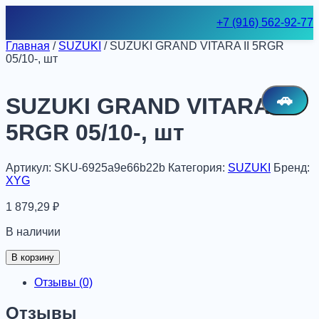
Skip
+7 (916) 562-92-77
to
content
Главная
/
SUZUKI
/ SUZUKI GRAND VITARA II 5RGR
05/10-, шт
🚗
SUZUKI GRAND VITARA II
5RGR 05/10-, шт
Артикул:
SKU-6925a9e66b22b
Категория:
SUZUKI
Бренд:
XYG
1 879,29
₽
В наличии
Количество
В корзину
товара
SUZUKI
Отзывы (0)
GRAND
VITARA
Отзывы