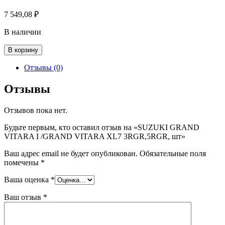
7 549,08
₽
В наличии
Количество
В корзину
товара
SUZUKI
Отзывы (0)
GRAND
VITARA
Отзывы
I
/GRAND
Отзывов пока нет.
VITARA
XL7
Будьте первым, кто оставил отзыв на «SUZUKI GRAND
3RGR,5RGR,
VITARA I /GRAND VITARA XL7 3RGR,5RGR, шт»
шт
Ваш адрес email не будет опубликован.
Обязательные поля
помечены
*
Ваша оценка
*
Ваш отзыв
*