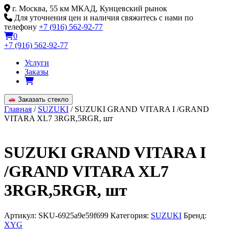
Skip
г. Москва, 55 км МКАД, Кунцевский рынок
to
Для уточнения цен и наличия свяжитесь с нами по
content
телефону
+7 (916) 562-92-77
0
+7 (916) 562-92-77
Услуги
Заказы
Заказать стекло
Главная
/
SUZUKI
/ SUZUKI GRAND VITARA I /GRAND
VITARA XL7 3RGR,5RGR, шт
SUZUKI GRAND VITARA I
/GRAND VITARA XL7
3RGR,5RGR, шт
Артикул:
SKU-6925a9e59f699
Категория:
SUZUKI
Бренд:
XYG