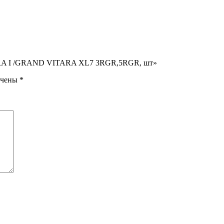
ARA I /GRAND VITARA XL7 3RGR,5RGR, шт»
ечены
*