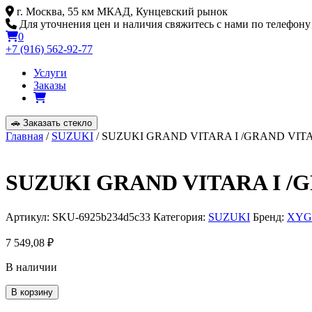
Skip
г. Москва, 55 км МКАД, Кунцевский рынок
to
Для уточнения цен и наличия свяжитесь с нами по телефону
content
0
+7 (916) 562-92-77
Услуги
Заказы
🚗
Заказать стекло
Главная
/
SUZUKI
/ SUZUKI GRAND VITARA I /GRAND VITA
SUZUKI GRAND VITARA I /
Артикул:
SKU-6925b234d5c33
Категория:
SUZUKI
Бренд:
XYG
7 549,08
₽
В наличии
Количество
В корзину
товара