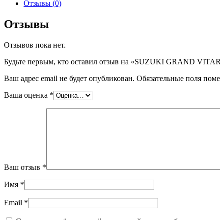
SUZUKI
Отзывы (0)
GRAND
VITARA
Отзывы
I
/GRAND
Отзывов пока нет.
VITARA
XL7
Будьте первым, кто оставил отзыв на «SUZUKI GRAND VIT
3RGR,5RGR,
шт
Ваш адрес email не будет опубликован.
Обязательные поля пом
Ваша оценка
*
Ваш отзыв
*
Имя
*
Email
*