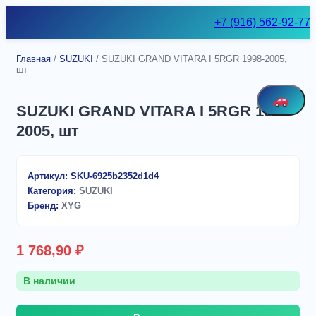
Skip
+7 (916) 562-92-77
to
content
Главная
/
SUZUKI
/ SUZUKI GRAND VITARA I 5RGR 1998-2005,
шт
SUZUKI GRAND VITARA I 5RGR 1998-
2005, шт
Артикул:
SKU-6925b2352d1d4
Категория:
SUZUKI
Бренд:
XYG
1 768,90
₽
В наличии
Количество