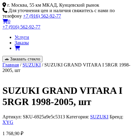
Skip
г. Москва, 55 км МКАД, Кунцевский рынок
to
Для уточнения цен и наличия свяжитесь с нами по
content
телефону
+7 (916) 562-92-77
0
+7 (916) 562-92-77
Услуги
Заказы
🚗
Заказать стекло
Главная
/
SUZUKI
/ SUZUKI GRAND VITARA I 5RGR 1998-
2005, шт
SUZUKI GRAND VITARA I
5RGR 1998-2005, шт
Артикул:
SKU-6925a9e5c5313
Категория:
SUZUKI
Бренд:
XYG
1 768,90
₽