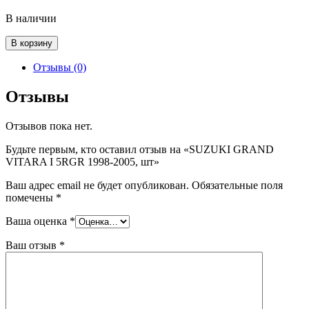
В наличии
Количество
В корзину
товара
SUZUKI
Отзывы (0)
GRAND
VITARA
Отзывы
I
5RGR
Отзывов пока нет.
1998-
2005,
Будьте первым, кто оставил отзыв на «SUZUKI GRAND
шт
VITARA I 5RGR 1998-2005, шт»
Ваш адрес email не будет опубликован.
Обязательные поля
помечены
*
Ваша оценка
*
Ваш отзыв
*