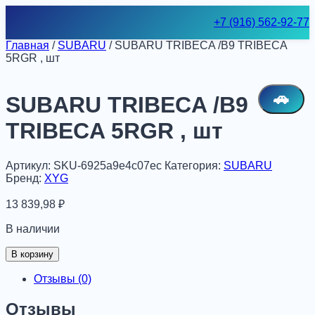
Skip
+7 (916) 562-92-77
to
content
Главная
/
SUBARU
/ SUBARU TRIBECA /B9 TRIBECA
5RGR , шт
🚗
SUBARU TRIBECA /B9
TRIBECA 5RGR , шт
Артикул:
SKU-6925a9e4c07ec
Категория:
SUBARU
Бренд:
XYG
13 839,98
₽
В наличии
Количество
В корзину
товара
SUBARU
Отзывы (0)
TRIBECA
/B9
Отзывы