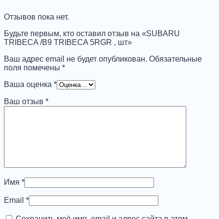
TRIBECA
5RGR
Отзывов пока нет.
,
шт
Будьте первым, кто оставил отзыв на «SUBARU
TRIBECA /B9 TRIBECA 5RGR , шт»
Ваш адрес email не будет опубликован.
Обязательные
поля помечены
*
Ваша оценка
*
Ваш отзыв
*
Имя
*
Email
*
Сохранить моё имя, email и адрес сайта в этом