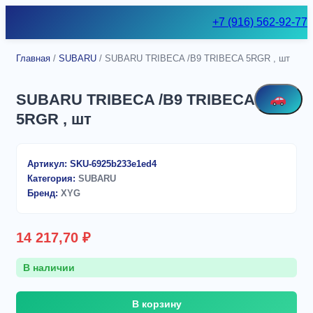
Skip
+7 (916) 562-92-77
to
content
Главная
/
SUBARU
/ SUBARU TRIBECA /B9 TRIBECA 5RGR , шт
SUBARU TRIBECA /B9 TRIBECA
5RGR , шт
Артикул:
SKU-6925b233e1ed4
Категория:
SUBARU
Бренд:
XYG
14 217,70
₽
В наличии
Количество
В корзину
товара