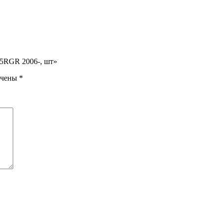
5RGR 2006-, шт»
ечены
*