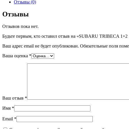
SUBARU
Отзывы (0)
TRIBECA
1+2
Отзывы
5RGR
2006-,
Отзывов пока нет.
шт
Будьте первым, кто оставил отзыв на «SUBARU TRIBECA 1+2 
Ваш адрес email не будет опубликован.
Обязательные поля пом
Ваша оценка
*
Ваш отзыв
*
Имя
*
Email
*