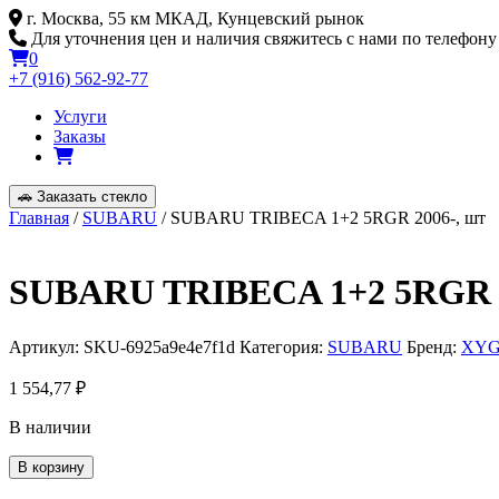
Skip
г. Москва, 55 км МКАД, Кунцевский рынок
to
Для уточнения цен и наличия свяжитесь с нами по телефону
content
0
+7 (916) 562-92-77
Услуги
Заказы
🚗
Заказать стекло
Главная
/
SUBARU
/ SUBARU TRIBECA 1+2 5RGR 2006-, шт
SUBARU TRIBECA 1+2 5RGR 2
Артикул:
SKU-6925a9e4e7f1d
Категория:
SUBARU
Бренд:
XY
1 554,77
₽
В наличии
Количество
В корзину
товара