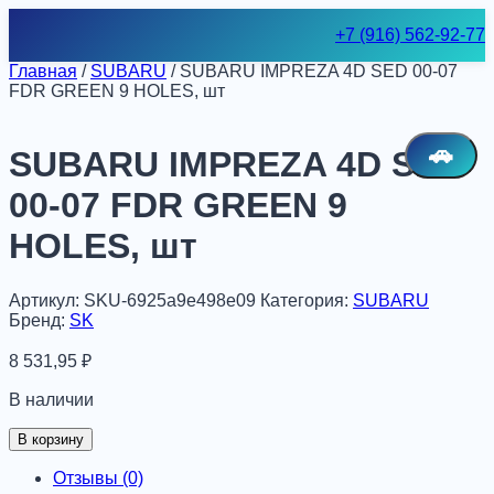
Skip
+7 (916) 562-92-77
to
content
Главная
/
SUBARU
/ SUBARU IMPREZA 4D SED 00-07
FDR GREEN 9 HOLES, шт
🚗
SUBARU IMPREZA 4D SED
00-07 FDR GREEN 9
HOLES, шт
Артикул:
SKU-6925a9e498e09
Категория:
SUBARU
Бренд:
SK
8 531,95
₽
В наличии
Количество
В корзину
товара
SUBARU
Отзывы (0)