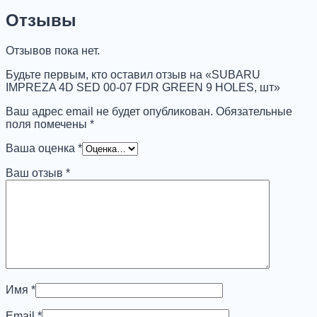
IMPREZA
4D
Отзывы
SED
00-
Отзывов пока нет.
07
FDR
Будьте первым, кто оставил отзыв на «SUBARU
GREEN
IMPREZA 4D SED 00-07 FDR GREEN 9 HOLES, шт»
9
HOLES,
Ваш адрес email не будет опубликован.
Обязательные
шт
поля помечены
*
Ваша оценка
*
Ваш отзыв
*
Имя
*
Email
*