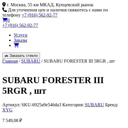
Skip
г. Москва, 55 км МКАД, Кунцевский рынок
to
Для уточнения цен и наличия свяжитесь с нами по
content
телефону
+7 (916) 562-92-77
0
+7 (916) 562-92-77
Услуги
Заказы
🚗
Заказать стекло
Главная
/
SUBARU
/ SUBARU FORESTER III 5RGR , шт
SUBARU FORESTER III
5RGR , шт
Артикул:
SKU-6925a9e546da3
Категория:
SUBARU
Бренд:
XYG
7 549,08
₽