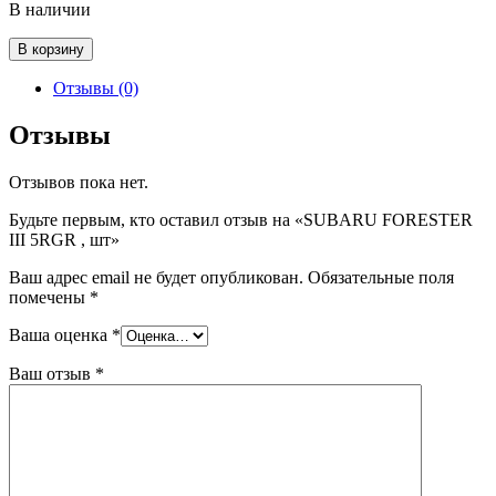
В наличии
Количество
В корзину
товара
SUBARU
Отзывы (0)
FORESTER
III
Отзывы
5RGR
,
Отзывов пока нет.
шт
Будьте первым, кто оставил отзыв на «SUBARU FORESTER
III 5RGR , шт»
Ваш адрес email не будет опубликован.
Обязательные поля
помечены
*
Ваша оценка
*
Ваш отзыв
*