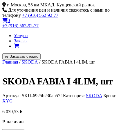
Skip
г. Москва, 55 км МКАД, Кунцевский рынок
to
Для уточнения цен и наличия свяжитесь с нами по
content
телефону
+7 (916) 562-92-77
0
+7 (916) 562-92-77
Услуги
Заказы
🚗
Заказать стекло
Главная
/
SKODA
/ SKODA FABIA I 4LIM, шт
SKODA FABIA I 4LIM, шт
Артикул:
SKU-6925b230ab57f
Категория:
SKODA
Бренд:
XYG
6 039,53
₽
В наличии