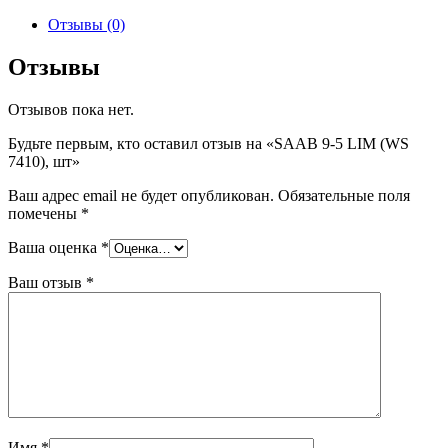
товара
SAAB
Отзывы (0)
9-
5
Отзывы
LIM
(WS
Отзывов пока нет.
7410),
шт
Будьте первым, кто оставил отзыв на «SAAB 9-5 LIM (WS
7410), шт»
Ваш адрес email не будет опубликован.
Обязательные поля
помечены
*
Ваша оценка
*
Ваш отзыв
*
Имя
*