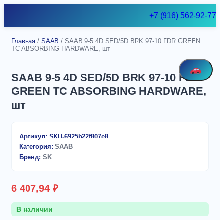
Skip
+7 (916) 562-92-77
to
content
Главная
/
SAAB
/ SAAB 9-5 4D SED/5D BRK 97-10 FDR GREEN
TC ABSORBING HARDWARE, шт
SAAB 9-5 4D SED/5D BRK 97-10 FDR
GREEN TC ABSORBING HARDWARE,
шт
Артикул:
SKU-6925b22f807e8
Категория:
SAAB
Бренд:
SK
6 407,94
₽
В наличии