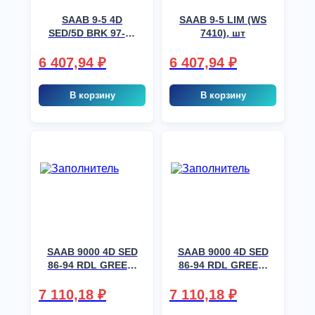
SAAB 9-5 4D
SAAB 9-5 LIM (WS
SED/5D BRK 97-10
7410), шт
FDR GREEN TC
ABSORBING
6 407,94
₽
6 407,94
₽
HARDWARE, шт
В корзину
В корзину
SAAB 9000 4D SED
SAAB 9000 4D SED
86-94 RDL GREEN,
86-94 RDL GREEN,
шт
шт
7 110,18
₽
7 110,18
₽