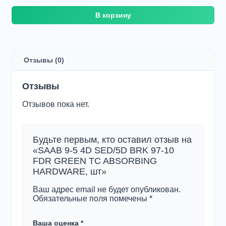
Количество
В корзину
товара
SAAB
9-
5
4D
Отзывы (0)
SED/5D
BRK
97-
Отзывы
10
FDR
Отзывов пока нет.
GREEN
TC
ABSORBING
HARDWARE,
Будьте первым, кто оставил отзыв на
шт
«SAAB 9-5 4D SED/5D BRK 97-10
FDR GREEN TC ABSORBING
HARDWARE, шт»
Ваш адрес email не будет опубликован.
Обязательные поля помечены
*
Ваша оценка
*