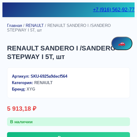
Skip
+7 (916) 562-92-77
to
content
Главная
/
RENAULT
/ RENAULT SANDERO I /SANDERO
STEPWAY I 5T, шт
RENAULT SANDERO I /SANDERO
STEPWAY I 5T, шт
Артикул:
SKU-6925a9decf564
Категория:
RENAULT
Бренд:
XYG
5 913,18
₽
В наличии
Количество