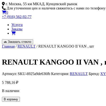
Skip
г. Москва, 55 км МКАД, Кунцевский рынок
to
Для уточнения цен и наличия свяжитесь с нами по телефону
content
0
+7 (916) 562-92-77
Услуги
Заказы
🚗
Заказать стекло
Главная
/
RENAULT
/ RENAULT KANGOO II VAN , шт
RENAULT KANGOO II VAN , 
Артикул:
SKU-6925a9de636fb
Категория:
RENAULT
Бренд:
XY
5 788,16
₽
В наличии
Количество
В корзину
товара