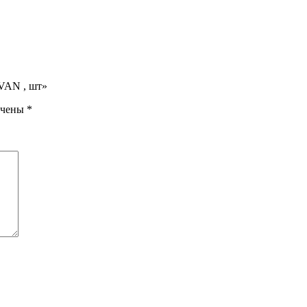
VAN , шт»
ечены
*