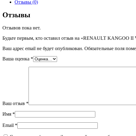
RENAULT
Отзывы (0)
KANGOO
II
Отзывы
VAN
,
Отзывов пока нет.
шт
Будьте первым, кто оставил отзыв на «RENAULT KANGOO II 
Ваш адрес email не будет опубликован.
Обязательные поля пом
Ваша оценка
*
Ваш отзыв
*
Имя
*
Email
*