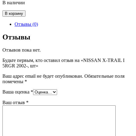
В наличии
Количество
В корзину
товара
NISSAN
Отзывы (0)
X-
TRAIL
Отзывы
I
5RGR
Отзывов пока нет.
2002-,
шт
Будьте первым, кто оставил отзыв на «NISSAN X-TRAIL I
5RGR 2002-, шт»
Ваш адрес email не будет опубликован.
Обязательные поля
помечены
*
Ваша оценка
*
Ваш отзыв
*