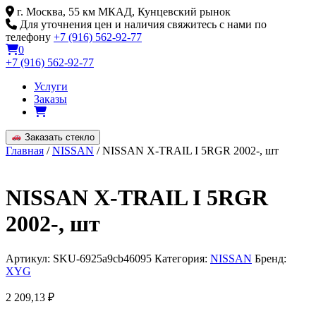
Skip
г. Москва, 55 км МКАД, Кунцевский рынок
to
Для уточнения цен и наличия свяжитесь с нами по
content
телефону
+7 (916) 562-92-77
0
+7 (916) 562-92-77
Услуги
Заказы
Заказать стекло
Главная
/
NISSAN
/ NISSAN X-TRAIL I 5RGR 2002-, шт
NISSAN X-TRAIL I 5RGR
2002-, шт
Артикул:
SKU-6925a9cb46095
Категория:
NISSAN
Бренд:
XYG
2 209,13
₽