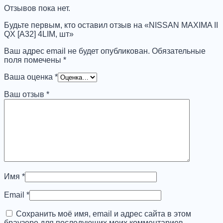
[A32]
Отзывов пока нет.
4LIM,
шт
Будьте первым, кто оставил отзыв на «NISSAN MAXIMA II
QX [A32] 4LIM, шт»
Ваш адрес email не будет опубликован.
Обязательные
поля помечены
*
Ваша оценка
*
Ваш отзыв
*
Имя
*
Email
*
Сохранить моё имя, email и адрес сайта в этом
браузере для последующих моих комментариев.