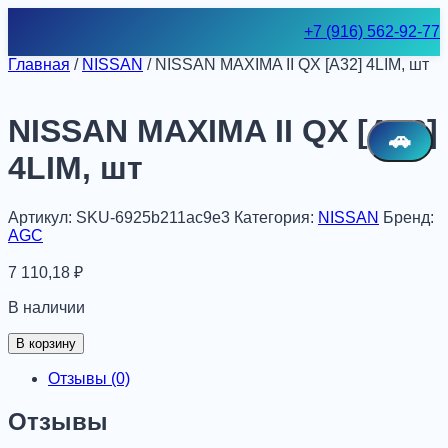
Skip
+7 (916) 562-92-77
to
content
Главная
/
NISSAN
/ NISSAN MAXIMA II QX [A32] 4LIM, шт
NISSAN MAXIMA II QX [A32]
🚗
4LIM, шт
Артикул:
SKU-6925b211ac9e3
Категория:
NISSAN
Бренд:
AGC
7 110,18
₽
В наличии
Количество
В корзину
товара
NISSAN
Отзывы (0)
MAXIMA
II
Отзывы
QX