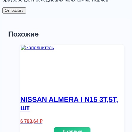
Похожие
NISSAN ALMERA I N15 3T,5T,
шт
6 793,64
₽
В корзину