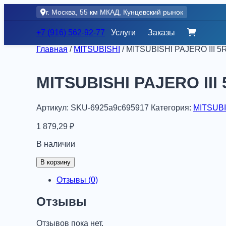
Skip
г. Москва, 55 км МКАД, Кунцевский рынок
to
content
+7 (916) 562-92-77
Услуги
Заказы
Главная
/
MITSUBISHI
/ MITSUBISHI PAJERO III 5
MITSUBISHI PAJERO III 
Артикул:
SKU-6925a9c695917
Категория:
MITSUBI
1 879,29
₽
В наличии
Количество
В корзину
товара
MITSUBISHI
Отзывы (0)
PAJERO
III
Отзывы
5RGR
2000-,
Отзывов пока нет.
шт