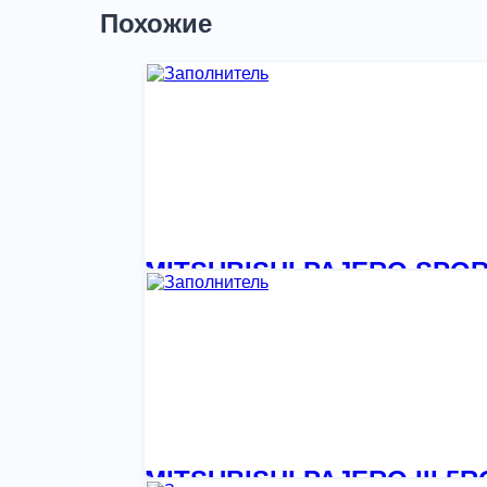
Похожие
MITSUBISHI PAJERO SPOR
1 768,90
₽
MITSUBISHI PAJERO III 5R