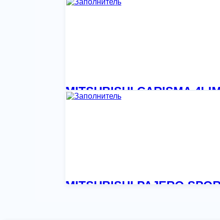
1 554,77
₽
MITSUBISHI CARISMA 4LIM
10 065,44
₽
MITSUBISHI PAJERO SPOR
1 554,77
₽